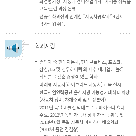
과정평가형 “자동차 정비산업기사” 자격증 취득을
교육·훈련 과정 운영
전공심화과정과 연계한 “자동차공학과” 4년제
학사학위 취득
학과자랑
졸업자 중 현대자동차, 현대글로비스, 포스코,
삼성, LG 및 성우하이텍 외 다수 대기업에 높은
취업률을 갖춘 경쟁력 있는 학과
미래형 자동차(하이브리드 자동차) 교육 실시
한국산업인력공단 울산지방 기능경기대회 대회장
(자동차 정비, 차체수리 및 도장분야)
2011년 독일 베를린 막데부르그 마이스터 슐레
수료, 2012년 독일 자동차 정비 자격증 취득 및
2013년 6월 독일 자동차 마이스터 배출학과
(2010년 졸업 김길상)