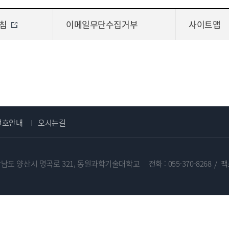
침
이메일무단수집거부
사이트맵
번호안내
오시는길
 경상남도 양산시 명곡로 321, 동원과학기술대학교
전화 :
055-370-8268
팩